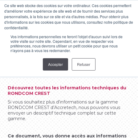
Ce site web stocke des cookies sur votre ordinateur. Ces cookies permettent
d'améliorer votre expérience de site web et de fournir des services plus
LinkedIn
YouTube
personnalisés, à la fois sur ce site et via d'autres médias. Pour obtenir plus
d'informations sur les cookies que nous utilisons, consultez notre politique de
page
page
confidentialité.
Descriptif technique
opens
opens
Vos informations personnelles ne feront l'objet d'aucun suivi lors de
RONDCOM CREST
in
in
votre visite sur notre site. Cependant, en vue de respecter vos
préférences, nous devrons utiliser un petit cookie pour que nous
Vous êtes ici :
new
new
n'ayons pas à vous les redemander.
Téléchargez la documentation technique
window
window
ACCRETECH
Accepter
Refuser
Découvrez toutes les informations techniques du
RONDCOM CREST
Si vous souhaitez plus d’informations sur la gamme
RONDCOM CREST d’Accretech, nous pouvons vous
envoyer un descriptif technique complet sur cette
gamme.
Ce document, vous donne accès aux informations