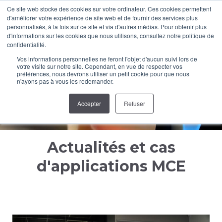
Ce site web stocke des cookies sur votre ordinateur. Ces cookies permettent
d'améliorer votre expérience de site web et de fournir des services plus
LinkedIn
YouTube
personnalisés, à la fois sur ce site et via d'autres médias. Pour obtenir plus
d'informations sur les cookies que nous utilisons, consultez notre politique de
page
page
confidentialité.
opens
opens
Vos informations personnelles ne feront l'objet d'aucun suivi lors de
Les actualités et cas
in
in
votre visite sur notre site. Cependant, en vue de respecter vos
préférences, nous devrons utiliser un petit cookie pour que nous
d'applications MCE
new
new
n'ayons pas à vous les redemander.
Vous êtes ici :
window
window
Retrouvez toutes nos actualités à travers
Accepter
Refuser
nos articles
Actualités et cas
d'applications MCE