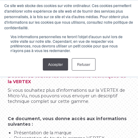
Ce site web stocke des cookies sur votre ordinateur. Ces cookies permettent
d'améliorer votre expérience de site web et de fournir des services plus
LinkedIn
YouTube
personnalisés, à la fois sur ce site et via d'autres médias. Pour obtenir plus
d'informations sur les cookies que nous utilisons, consultez notre politique de
page
page
confidentialité.
Descriptif technique VERTEX
opens
opens
Vos informations personnelles ne feront l'objet d'aucun suivi lors de
in
in
Vous êtes ici :
votre visite sur notre site. Cependant, en vue de respecter vos
Téléchargez la documentation technique de
préférences, nous devrons utiliser un petit cookie pour que nous
new
new
n'ayons pas à vous les redemander.
la Vertex de Micro-Vu
window
window
Accepter
Refuser
Découvrez toutes les informations techniques de
la VERTEX
Si vous souhaitez plus d’informations sur la VERTEX de
Micro-Vu, nous pouvons vous envoyer un descriptif
technique complet sur cette gamme.
Ce document, vous donne accès aux informations
suivantes :
Présentation de la marque