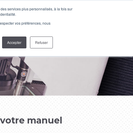
page
page
des services plus personnalisés, à la fois sur
opens
opens
hargements
Contactez-nous
dentialité.
LinkedIn
YouTube
in
in
e respecter vos préférences, nous
page
page
new
new
opens
opens
window
window
in
in
Accepter
Refuser
new
new
window
window
 votre manuel