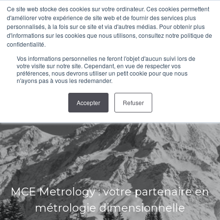
Ce site web stocke des cookies sur votre ordinateur. Ces cookies permettent
d'améliorer votre expérience de site web et de fournir des services plus
LinkedIn
YouTube
personnalisés, à la fois sur ce site et via d'autres médias. Pour obtenir plus
d'informations sur les cookies que nous utilisons, consultez notre politique de
page
page
confidentialité.
opens
opens
Vos informations personnelles ne feront l'objet d'aucun suivi lors de
in
in
votre visite sur notre site. Cependant, en vue de respecter vos
préférences, nous devrons utiliser un petit cookie pour que nous
new
new
n'ayons pas à vous les redemander.
window
window
Accepter
Refuser
MCE Metrology : votre partenaire en
métrologie dimensionnelle