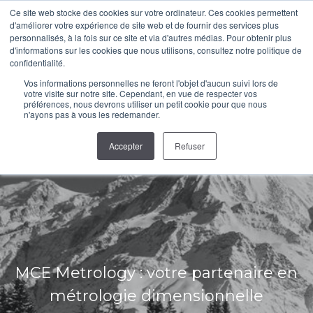
Ce site web stocke des cookies sur votre ordinateur. Ces cookies permettent
d'améliorer votre expérience de site web et de fournir des services plus
LinkedIn
YouTube
personnalisés, à la fois sur ce site et via d'autres médias. Pour obtenir plus
d'informations sur les cookies que nous utilisons, consultez notre politique de
page
page
confidentialité.
opens
opens
Vos informations personnelles ne feront l'objet d'aucun suivi lors de
in
in
votre visite sur notre site. Cependant, en vue de respecter vos
préférences, nous devrons utiliser un petit cookie pour que nous
new
new
n'ayons pas à vous les redemander.
window
window
Accepter
Refuser
MCE Metrology : votre partenaire en
métrologie dimensionnelle